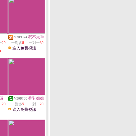
我不太乖
V309324
一
20
一對多
8
一對一
30
進入免費視訊
中
係
香乳姐姐
V308708
一
20
一對多
5
一對一
20
進入免費視訊