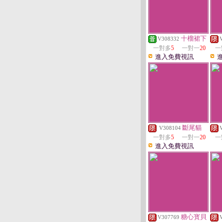
十榴裙下
V308332
一對多
5
一對一
20
一
進入免費視訊
斷尾貓
V308104
一對多
5
一對一
20
一
進入免費視訊
糖心寳貝
V307769