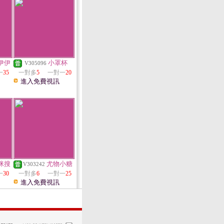
伊伊
小罩杯
V305096
一
35
一對多
5
一對一
20
進入免費視訊
咪搜
尤物小糖
V303242
一
30
一對多
6
一對一
25
進入免費視訊