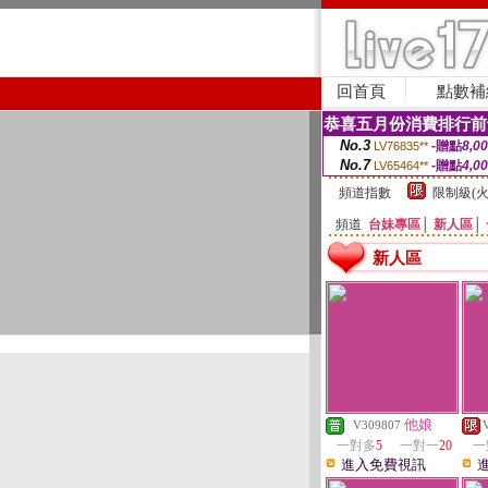
回首頁
點數補
恭喜五月份消費排行前
No.3
-贈點
8,0
LV76835**
No.7
-贈點
4,0
LV65464**
頻道指數
限制級(火
頻道
台妹專區
│
新人區
│
新人區
他娘
V309807
一對多
5
一對一
20
一
進入免費視訊