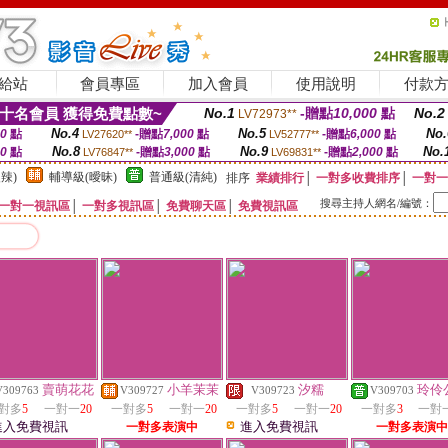
給站
會員專區
加入會員
使用說明
付款
十名會員 獲得免費點數~
No.1
-贈點
10,000
點
No.2
LV72973**
No.4
No.5
No.
00
點
-贈點
7,000
點
-贈點
6,000
點
LV27620**
LV52777**
No.8
No.9
No.
00
點
-贈點
3,000
點
-贈點
2,000
點
LV76847**
LV69831**
辣)
輔導級(曖昧)
普通級(清純)
排序
業績排行
│
一對多收費排序
│
一對一
搜尋主持人網名/編號：
一對一視訊區
│
一對多視訊區
│
免費聊天區
│
免費視訊區
賣萌花花
小羊茉茉
汐糯
玲伶
V309763
V309727
V309723
V309703
對多
5
一對一
20
一對多
5
一對一
20
一對多
5
一對一
20
一對多
3
一對
進入免費視訊
進入免費視訊
一對多表演中
一對多表演中