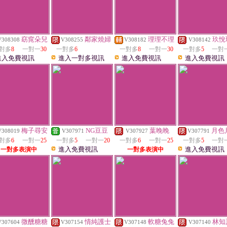
窈窕朵兒
鄰家燒婦
理理不理
玖悅
V308308
V308255
V308182
V308142
對多
8
一對一
30
一對多
6
一對多
8
一對一
30
一對多
5
一對
進入免費視訊
進入一對多視訊
進入免費視訊
進入免費視訊
梅子尋安
NG豆豆
葉晚晚
月色
V308019
V307971
V307927
V307791
對多
6
一對一
25
一對多
5
一對一
20
一對多
6
一對一
25
一對多
5
一對
進入免費視訊
進入免費視訊
一對多表演中
一對多表演中
微醺糖糖
情純護士
軟糖兔兔
林知
V307604
V307154
V307148
V307140