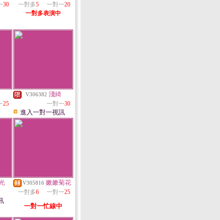
一
30
一對多
5
一對一
20
一對多表演中
淺綺
V306382
一
25
一對一
30
進入一對一視訊
光
嫩嫩菊花
V305816
一對多
6
一對一
25
訊
一對一忙線中