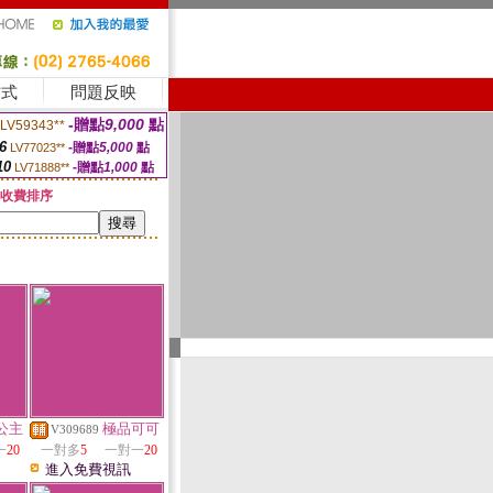
方式
問題反映
-贈點
9,000
點
LV59343**
6
-贈點
5,000
點
LV77023**
10
-贈點
1,000
點
LV71888**
收費排序
公主
極品可可
V309689
一
20
一對多
5
一對一
20
進入免費視訊