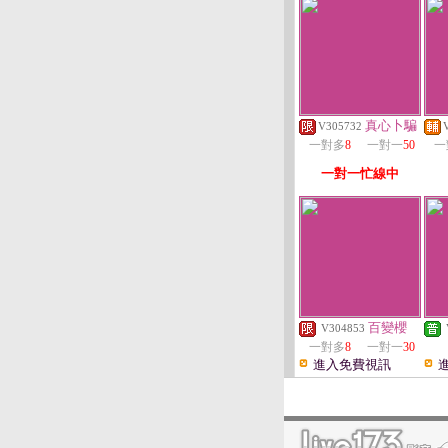
真心卜騙
V305732
一對多
8
一對一
50
一
一對一忙線中
百變櫻
V304853
一對多
8
一對一
30
進入免費視訊