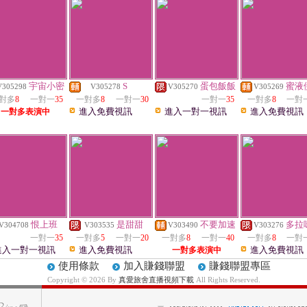
宇宙小密
S
蛋包飯飯
蜜液
V305298
V305278
V305270
V305269
對多
8
一對一
35
一對多
8
一對一
30
一對一
35
一對多
8
一對
進入免費視訊
進入一對一視訊
進入免費視訊
一對多表演中
恨上班
是甜甜
不要加速
多拉
V304708
V303535
V303490
V303276
一對一
35
一對多
5
一對一
20
一對多
8
一對一
40
一對多
8
一對
進入一對一視訊
進入免費視訊
進入免費視訊
一對多表演中
使用條款
加入賺錢聯盟
賺錢聯盟專區
Copyright © 2026 By
真愛旅舍直播視頻下載
All Rights Reserved.