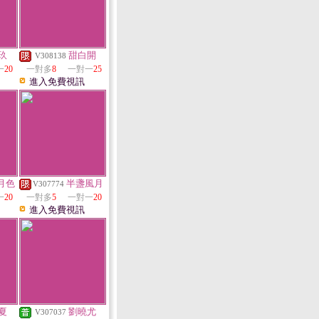
玖
甜白開
V308138
一
20
一對多
8
一對一
25
進入免費視訊
月色
半盞風月
V307774
一
20
一對多
5
一對一
20
進入免費視訊
夏
劉曉尤
V307037