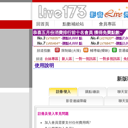
回首頁
點數補給站
會員專區
恭喜五月份消費排行前十名會員 獲得免費點數~
No.3
No.4
-贈點
8,000
點
-贈點
7,0
LV76835**
LV27620**
No.7
No.8
-贈點
4,000
點
-贈點
3,
LV65464**
LV76847**
頻道指數
限制級(火辣)
輔導級(曖昧)
普通級
頻道
台妹專區
│
新人區
│
一對一視訊區
│
一對多視訊區
│
免
使用說明
新版
註冊/登入
購點/繳款
聊天室
影音連線障礙
聊天
註冊及登入常見問題
加入會員需要支付任何費用嗎?