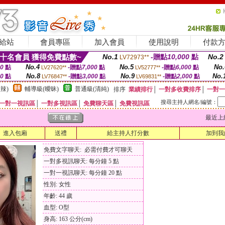
給站
會員專區
加入會員
使用說明
付款
十名會員 獲得免費點數~
No.1
-贈點
10,000
點
No.2
LV72973**
No.4
No.5
No.
00
點
-贈點
7,000
點
-贈點
6,000
點
LV27620**
LV52777**
No.8
No.9
No.
00
點
-贈點
3,000
點
-贈點
2,000
點
LV76847**
LV69831**
辣)
輔導級(曖昧)
普通級(清純)
排序
業績排行
│
一對多收費排序
│
一對一
搜尋主持人網名/編號：
一對一視訊區
│
一對多視訊區
│
免費聊天區
│
免費視訊區
最近上線時間
進入包廂
送禮
給主持人打分數
加到我
免費文字聊天: 必需付費才可聊天
一對多視訊聊天: 每分鐘 5 點
一對一視訊聊天: 每分鐘 20 點
性別: 女性
年齡: 44 歲
血型: O型
身高: 163 公分(cm)