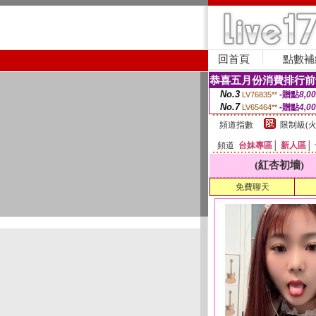
回首頁
點數補
恭喜五月份消費排行前
No.3
-贈點
8,0
LV76835**
No.7
-贈點
4,0
LV65464**
頻道指數
限制級(火
頻道
台妹專區
│
新人區
│
(紅杏初墻)
免費聊天