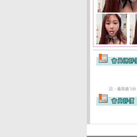
註﹕最高值 5分