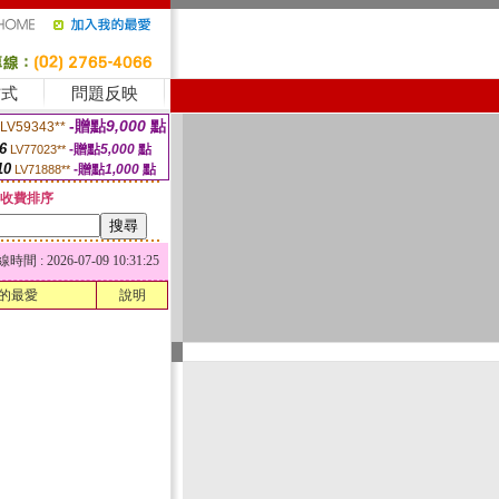
方式
問題反映
-贈點
9,000
點
LV59343**
6
-贈點
5,000
點
LV77023**
10
-贈點
1,000
點
LV71888**
收費排序
 : 2026-07-09 10:31:25
的最愛
說明