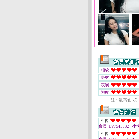
相貌
身材
表演
態度
註﹕最高值 5分
相貌
會員[ LV7545332 ]
小
相貌