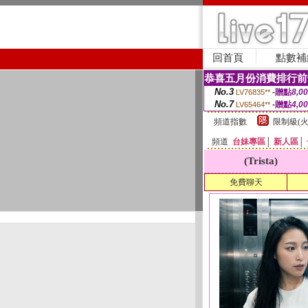
回首頁
點數補
恭喜五月份消費排行前
No.3
-贈點
8,0
LV76835**
No.7
-贈點
4,0
LV65464**
頻道指數
限制級(火
頻道
台妹專區
│
新人區
│
(Trista)
免費聊天