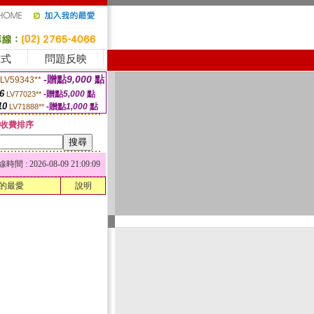
方式
問題反映
-贈點
9,000
點
LV59343**
6
-贈點
5,000
點
LV77023**
10
-贈點
1,000
點
LV71888**
收費排序
 : 2026-08-09 21:09:09
的最愛
說明