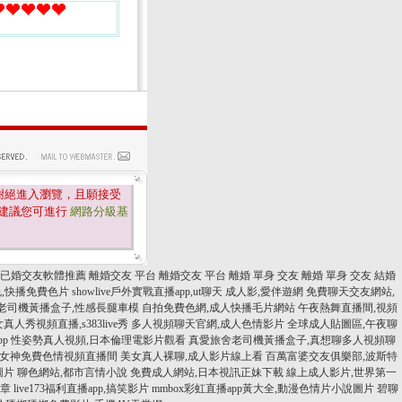
謝絕進入瀏覽，且願接受
建議您可進行
網路分級基
已婚交友軟體推薦
離婚交友 平台
離婚交友 平台
離婚 單身 交友
離婚 單身 交友
結婚
色,快播免費色片
showlive戶外實戰直播app,ut聊天
成人影,愛伴遊網
免費聊天交友網站,
老司機黃播盒子,性感長腿車模
自拍免費色網,成人快播毛片網站
午夜熱舞直播間,視頻
人秀視頻直播,s383live秀
多人視頻聊天官網,成人色情影片
全球成人貼圖區,午夜聊
p
性姿勢真人視頻,日本倫理電影片觀看
真愛旅舍老司機黃播盒子,真想聊多人視頻聊
,uu女神免費色情視頻直播間
美女真人裸聊,成人影片線上看
百萬富婆交友俱樂部,波斯特
圖片
聊色網站,都市言情小說
免費成人網站,日本視訊正妹下載
線上成人影片,世界第一
文章
live173福利直播app,搞笑影片
mmbox彩虹直播app黃大全,動漫色情片小說圖片
碧聊