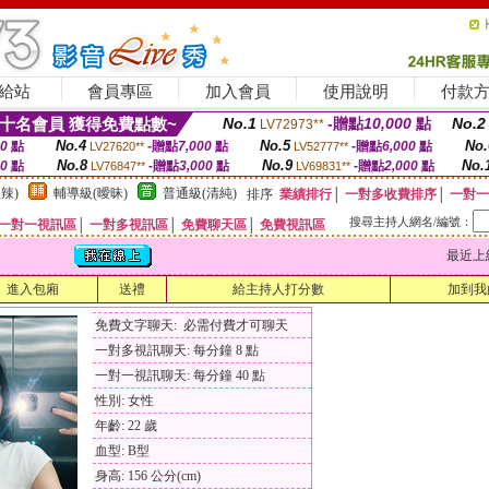
給站
會員專區
加入會員
使用說明
付款
十名會員 獲得免費點數~
No.1
-贈點
10,000
點
No.2
LV72973**
No.4
No.5
No.
00
點
-贈點
7,000
點
-贈點
6,000
點
LV27620**
LV52777**
No.8
No.9
No.
00
點
-贈點
3,000
點
-贈點
2,000
點
LV76847**
LV69831**
辣)
輔導級(曖昧)
普通級(清純)
排序
業績排行
│
一對多收費排序
│
一對一
搜尋主持人網名/編號：
一對一視訊區
│
一對多視訊區
│
免費聊天區
│
免費視訊區
最近上線時間
進入包廂
送禮
給主持人打分數
加到我
免費文字聊天: 必需付費才可聊天
一對多視訊聊天: 每分鐘 8 點
一對一視訊聊天: 每分鐘 40 點
性別: 女性
年齡: 22 歲
血型: B型
身高: 156 公分(cm)