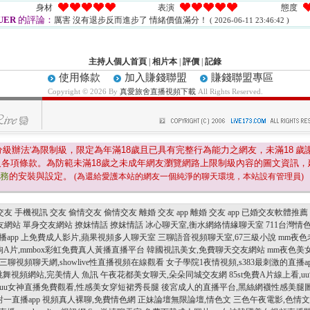
身材
表演
態度
UER
的評論：
厲害 沒有退步反而進步了 情緒價值滿分！
( 2026-06-11 23:46:42 )
主持人個人首頁
|
相片本
|
評價
|
記錄
使用條款
加入賺錢聯盟
賺錢聯盟專區
Copyright © 2026 By
真愛旅舍直播視頻下載
All Rights Reserved.
分級辦法'為限制級，限定為年滿
18
歲且已具有完整行為能力之網友，未滿
18
歲
及各項條款。為防範未滿
18
歲之未成年網友瀏覽網路上限制級內容的圖文資訊，
服務
的安裝與設定。
(為還給愛護本站的網友一個純淨的聊天環境，本站設有管理員)
交友
手機視訊 交友
偷情交友
偷情交友
離婚 交友 app
離婚 交友 app
已婚交友軟體推薦
友網站
單身交友網站
撩妺情話
撩妺情話
冰心聊天室,衡水網絡情緣聊天室
711台灣情
播app
上免費成人影片,蘋果視頻多人聊天室
三聊語音視頻聊天室,67三級小說
mm夜色
狗A片,mmbox彩虹免費真人黃播直播平台
韓國視訊美女,免費聊天交友網站
mm夜色美女真
三聊視頻聊天網,showlive性直播視頻在線觀看
女子學院1夜情視頻,s383最刺激的直播ap
跳舞視頻網站,完美情人 魚訊
午夜花都美女聊天,朵朵同城交友網
85st免費A片線上看
uu女神直播免費觀看,性感美女穿短裙秀長腿
後宮成人的直播平台,黑絲網襪性感美腿
對一直播app
視頻真人裸聊,免費情色網
正妹論壇無限論壇,情色文
三色午夜電影,色情