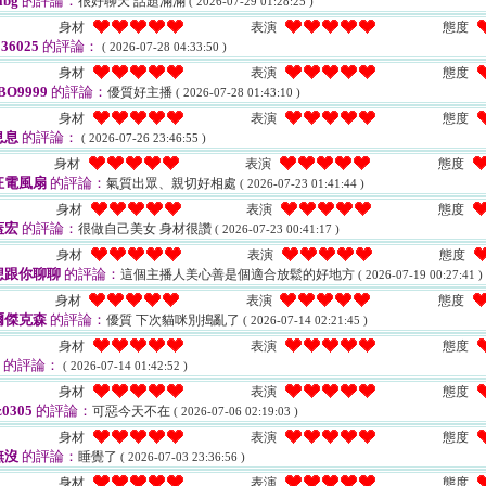
abg
的評論：
很好聊天 話題滿滿
( 2026-07-29 01:28:25 )
身材
表演
態度
36025
的評論：
( 2026-07-28 04:33:50 )
身材
表演
態度
BO9999
的評論：
優質好主播
( 2026-07-28 01:43:10 )
身材
表演
態度
息息
的評論：
( 2026-07-26 23:46:55 )
身材
表演
態度
狂電風扇
的評論：
氣質出眾、親切好相處
( 2026-07-23 01:41:44 )
身材
表演
態度
蓋宏
的評論：
很做自己美女 身材很讚
( 2026-07-23 00:41:17 )
身材
表演
態度
想跟你聊聊
的評論：
這個主播人美心善是個適合放鬆的好地方
( 2026-07-19 00:27:41 )
身材
表演
態度
爾傑克森
的評論：
優質 下次貓咪別搗亂了
( 2026-07-14 02:21:45 )
身材
表演
態度
的評論：
( 2026-07-14 01:42:52 )
身材
表演
態度
z0305
的評論：
可惡今天不在
( 2026-07-06 02:19:03 )
身材
表演
態度
無沒
的評論：
睡覺了
( 2026-07-03 23:36:56 )
身材
表演
態度