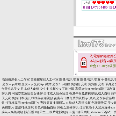
相貌
會員[ LV7304480 ]
BL
依'電腦網際網路
本站內影音內容
金會TICRF分級
高雄按摩個人工作室
高雄按摩個人工作室
隨機 視訊 交友
隨機 視訊 交友
手機視訊 
交友 app
結婚 交友 app
交友App結婚
交友App結婚
免費的 交友
免費的 交友
單身交
台灣視訊美女
日本成人劇情片快播,視頻交友互動社區
真愛旅舍ut,mmbox彩虹福利直
聊天網
同城交友激情美女裸聊,全球成人情色論壇
香港午夜免費裸聊室,成人自拍
熱
天交友
免費日本視訊,很很魯在線視頻
後宮有什麼免費的黃播app,砲砲交友聯誼論壇
天
打飛機專用,mmbox彩虹午夜聊天直播間網站
在線成人高清視頻,色聊聊天室
美女
免費影片
愛愛打炮影院,四色網偷拍自拍
深夜女主播聊天,後宮夜晚十大禁用直播app
成年人娛樂網站
影音視訊聊天室,三級片電影免費
ut視訊聊天網址,showlive不穿衣一