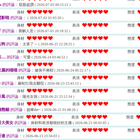
s
的評論：
屁股超讚
( 2026-07-03 00:15:21 )
身材
表演
態度
電影啦
的評論：
( 2026-07-02 01:03:20 )
身材
表演
態度
下
的評論：
善解人意
( 2026-07-01 20:18:32 )
身材
表演
態度
六狗
的評論：
太香了～
( 2026-06-25 22:28:25 )
身材
表演
態度
....
的評論：
可愛
( 2026-06-24 03:46:52 )
身材
表演
態度
豆腐的喵喵
的評論：
健身不揪耶
( 2026-06-24 00:22:17 )
身材
表演
態度
9
的評論：
麻蛇扛我去醫院
( 2026-06-23 23:43:13 )
身材
表演
態度
月風
的評論：
陽光女孩
( 2026-06-21 23:12:54 )
身材
表演
態度
極熊貓
的評論：
超棒der~
( 2026-06-21 01:08:26 )
身材
表演
態度
看大美女
的評論：
身材和表演都很好的主播
( 2026-06-21 00:05:05 )
身材
表演
態度
昕達
的評論：
( 2026-06-13 23:34:03 )