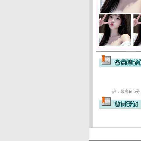
註﹕最高值 5分