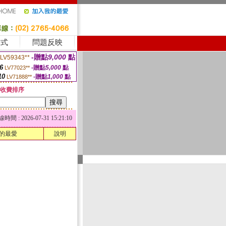
方式
問題反映
-贈點
9,000
點
LV59343**
6
-贈點
5,000
點
LV77023**
10
-贈點
1,000
點
LV71888**
收費排序
 : 2026-07-31 15:21:10
的最愛
說明