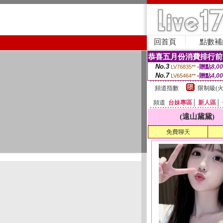
回首頁
點數補
恭喜五月份消費排行前
No.3
-贈點
8,0
LV76835**
No.7
-贈點
4,0
LV65464**
頻道指數
限制級(火
頻道
台妹專區
│
新人區
│
(遠山黛黛)
免費聊天