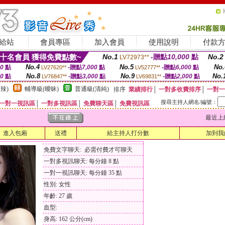
給站
會員專區
加入會員
使用說明
付款
十名會員 獲得免費點數~
No.1
-贈點
10,000
點
No.2
LV72973**
No.4
No.5
No.
00
點
-贈點
7,000
點
-贈點
6,000
點
LV27620**
LV52777**
No.8
No.9
No.
00
點
-贈點
3,000
點
-贈點
2,000
點
LV76847**
LV69831**
辣)
輔導級(曖昧)
普通級(清純)
排序
業績排行
│
一對多收費排序
│
一對一
搜尋主持人網名/編號：
一對一視訊區
│
一對多視訊區
│
免費聊天區
│
免費視訊區
最近上線時間
進入包廂
送禮
給主持人打分數
加到我
免費文字聊天: 必需付費才可聊天
一對多視訊聊天: 每分鐘 8 點
一對一視訊聊天: 每分鐘 35 點
性別: 女性
年齡: 27 歲
血型:
身高: 162 公分(cm)